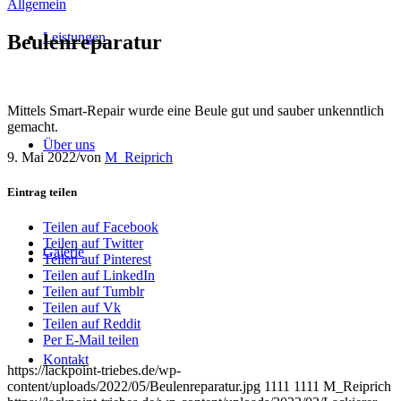
Allgemein
Leistungen
Beulenreparatur
Mittels Smart-Repair wurde eine Beule gut und sauber unkenntlich
gemacht.
Über uns
9. Mai 2022
/
von
M_Reiprich
Eintrag teilen
Teilen auf Facebook
Teilen auf Twitter
Galerie
Teilen auf Pinterest
Teilen auf LinkedIn
Teilen auf Tumblr
Teilen auf Vk
Teilen auf Reddit
Per E-Mail teilen
Kontakt
https://lackpoint-triebes.de/wp-
content/uploads/2022/05/Beulenreparatur.jpg
1111
1111
M_Reiprich