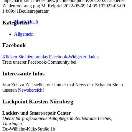
https://lackpoint-triebes.de/wp-content/uploads/2022/02/Lackierer-
Zeulenroda-neg.png
M_Reiprich
2022-05-09 14:09:19
2022-05-09
14:09:41
Beulenreparatur
Menü
Menü
Kategorien
Allgemein
Facebook
Klicken Sie hier, um das Facebook-Widget zu laden
Trete unserer Facebook-Community bei
Interessante Infos
Von Zeit zu Zeit stellen wir immer mal News ein. Schauen Sie in
unseren
Newsbereich
!
Lackpoint Karsten Nürnberg
Lackier- und Smart-repair Center
Dienst für professionelle Autopflege in Zeulenroda-Triebes,
Thüringen
Dr.-Wilhelm-Külz-Straße 1b